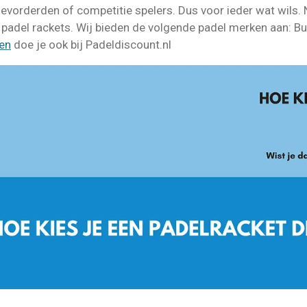
evorderden of competitie spelers. Dus voor ieder wat wils. 
padel rackets. Wij bieden de volgende padel merken aan: Bul
pen
doe je ook bij Padeldiscount.nl