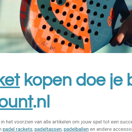
ket
kopen doe je b
ount
.nl
 in het voorzien van alle artikelen om jouw spel tot een suc
en
padel rackets
,
padeltassen
,
padelballen
en andere accessoir