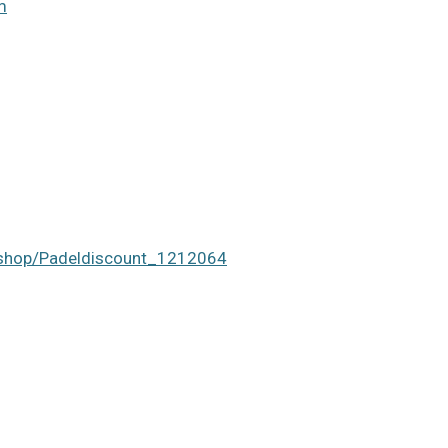
m
bshop/Padeldiscount_1212064